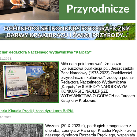
char Redaktora Naczelnego Wydawnictwa "Karpaty"
11.2023.
Miło nam poinformować, że nasza
jubileuszowa publikacja pt. „Bieszczadzki
Park Narodowy (1973-2023) Osobliwości
przyrodnicze i kulturowe”, zdobyła puchar
Redaktora Naczelnego Wydawnictwa
„Karpaty” w 8 MIĘDZYNARODOWYM
KONKURSIE NAJLEPSZE
WYDAWNICTWA O GÓRACH na Targach
Książki w Krakowie.
arła Klaudia Prędki, żona dyrektora BdPN.
10.2023.
Wczoraj (30.X.2023 r.), po długich zmaganiach z
chorobą, zasnęła w Panu śp. Klaudia Prędki - żona
naszego dyrektora Ryszarda Prędkiego, wspaniała