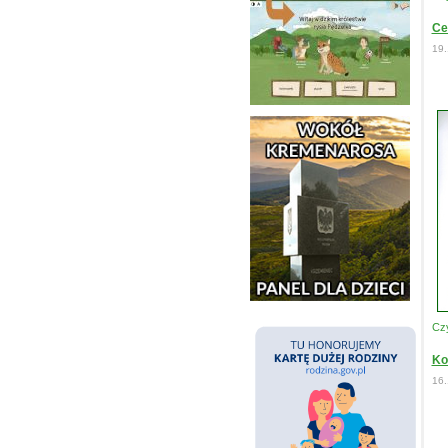
Ce
19.
Czy
Ko
16.