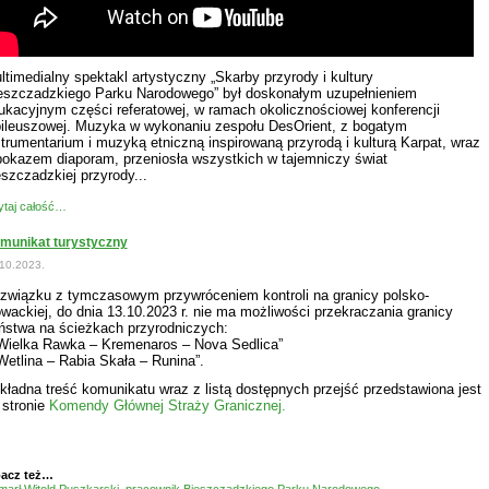
ltimedialny spektakl artystyczny „Skarby przyrody i kultury
eszczadzkiego Parku Narodowego” był doskonałym uzupełnieniem
ukacyjnym części referatowej, w ramach okolicznościowej konferencji
bileuszowej. Muzyka w wykonaniu zespołu DesOrient, z bogatym
strumentarium i muzyką etniczną inspirowaną przyrodą i kulturą Karpat, wraz
pokazem diaporam, przeniosła wszystkich w tajemniczy świat
eszczadzkiej przyrody...
taj całość…
munikat turystyczny
10.2023.
związku z tymczasowym przywróceniem kontroli na granicy polsko-
owackiej, do dnia 13.10.2023 r. nie ma możliwości przekraczania granicy
ństwa na ścieżkach przyrodniczych:
„Wielka Rawka – Kremenaros – Nova Sedlica”
„Wetlina – Rabia Skała – Runina”.
kładna treść komunikatu wraz z listą dostępnych przejść przedstawiona jest
 stronie
Komendy Głównej Straży Granicznej.
acz też…