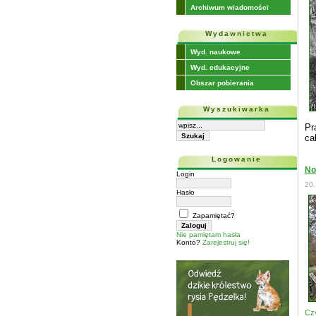
Archiwum wiadomości
Wydawnictwa
Wyd. naukowe
Wyd. edukacyjne
Obszar pobierania
Wyszukiwarka
Pr
ca
Logowanie
No
Login
20.
Hasło
Zapamiętać?
Nie pamiętam hasła
Konto?
Zarejestruj się!
Czy