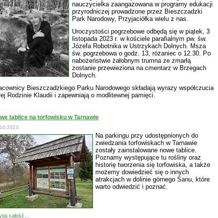
nauczycielka zaangażowana w programy edukacji
przyrodniczej prowadzone przez Bieszczadzki
Park Narodowy, Przyjaciółka wielu z nas.
Uroczystości pogrzebowe odbędą się w piątek, 3
listopada 2023 r. w kościele parafialnym pw. św.
Józefa Robotnika w Ustrzykach Dolnych. Msza
św. pogrzebowa o godz. 13, różaniec o 12.30. Po
nabożeństwie żałobnym trumna ze zmarłą
zostanie przewieziona na cmentarz w Brzegach
Dolnych.
acownicy Bieszczadzkiego Parku Narodowego składają wyrazy współczucia
łej Rodzinie Klaudii i zapewniają o modlitewnej pamięci.
we tablice na torfowisku w Tarnawie
10.2023.
Na parkingu przy udostępnionych do
zwiedzania torfowiskach w Tarnawie
zostały zainstalowane nowe tablice.
Poznamy występujące tu rośliny oraz
historię tworzenia się torfowiska, a także
możemy dowiedzieć się o innych
atrakcjach w dolinie górnego Sanu, które
warto odwiedzić i poznać.
taj całość…