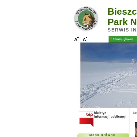
Bieszc
Park 
SERWIS I
Strona główna
Bie
Menu główne