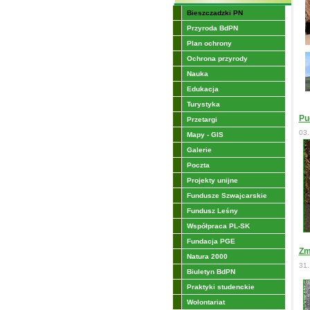
Bieszczadzki PN
Przyroda BdPN
Plan ochrony
Ochrona przyrody
Nauka
Edukacja
Turystyka
Pu
Przetargi
03.
Mapy - GIS
Galerie
Poczta
Projekty unijne
Fundusze Szwajcarskie
Fundusz Leśny
Współpraca PL-SK
Fundacja PGE
Zm
Natura 2000
31.
Biuletyn BdPN
Praktyki studenckie
Wolontariat