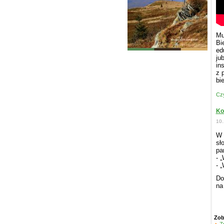
Mu
Bi
ed
ju
in
z 
bi
Czy
Ko
10.
W 
sł
pa
- 
- 
Do
na
Zob