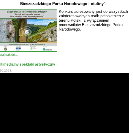
Bieszczadzkiego Parku Narodowego i otuliny".
Konkurs adresowany jest do wszystkich
zainteresowanych osób pełnoletnich z
terenu Polski, z wyłączeniem
pracowników Bieszczadzkiego Parku
Narodowego.
taj całość…
ltimedialny spektakl artystyczny
10.2023.