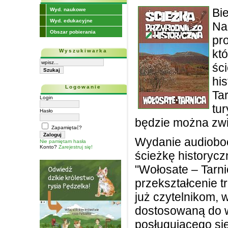
Bi
Wyd. naukowe
Wyd. edukacyjne
Na
Obszar pobierania
pr
któ
Wyszukiwarka
śc
hi
Logowanie
Ta
Login
tu
Hasło
będzie można zwi
Zapamiętać?
Wydanie audiobo
Nie pamiętam hasła
Konto?
Zarejestruj się!
ścieżkę historyc
"Wołosate – Tarni
przekształcenie t
już czytelnikom,
dostosowaną do 
posługującego si