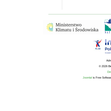
Adm
© 2026 B
De
Joomla!
is Free Softwa