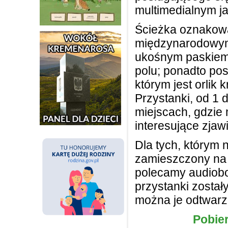
multimedialnym ja
Ścieżka oznakowa
międzynarodowym
ukośnym paskiem
polu; ponadto po
którym jest orlik k
Przystanki, od 1 
miejscach, gdzi
interesujące zjaw
Dla tych, którym n
zamieszczony na t
polecamy audiob
przystanki został
można je odtwarz
Pobie